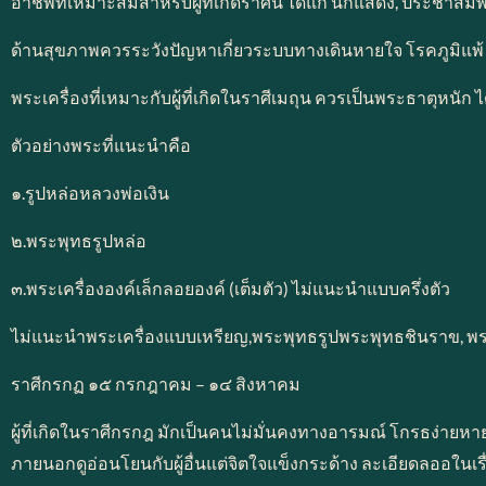
อาชีพที่เหมาะสมสำหรับผู้ที่เกิดราศีนี้ ได้แก่ นักแสดง, ประชาสัม
ด้านสุขภาพควรระวังปัญหาเกี่ยวระบบทางเดินหายใจ โรคภูมิแพ
พระเครื่องที่เหมาะกับผู้ที่เกิดในราศีเมถุน ควรเป็นพระธาตุหนัก
ตัวอย่างพระที่แนะนำคือ
๑.รูปหล่อหลวงพ่อเงิน
๒.พระพุทธรูปหล่อ
๓.พระเครื่ององค์เล็กลอยองค์ (เต็มตัว) ไม่แนะนำแบบครึ่งตัว
ไม่แนะนำพระเครื่องแบบเหรียญ,พระพุทธรูปพระพุทธชินราข, พระ
ราศีกรกฏ ๑๕ กรกฎาคม – ๑๔ สิงหาคม
ผู้ที่เกิดในราศีกรกฎ มักเป็นคนไม่มั่นคงทางอารมณ์ โกรธง่ายห
ภายนอกดูอ่อนโยนกับผู้อื่นแต่จิตใจแข็งกระด้าง ละเอียดลออในเร