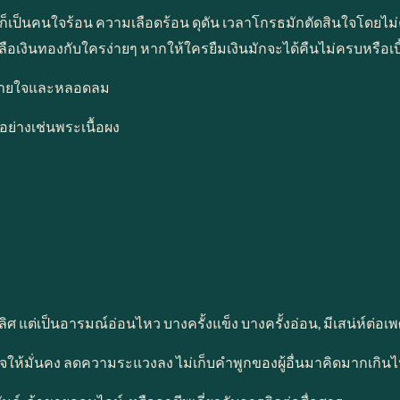
เป็นคนใจร้อน ความเลือดร้อน ดุดัน เวลาโกรธมักตัดสินใจโดยไม่คิด 
ือเงินทองกับใครง่ายๆ หากให้ใครยืมเงินมักจะได้คืนไม่ครบหรือเบี้
นหายใจและหลอดลม
อย่างเช่นพระเนื้อผง
าดีเลิศ แต่เป็นอารมณ์อ่อนไหว บางครั้งแข็ง บางครั้งอ่อน, มีเสน่ห์ต่อ
ิตใจให้มั่นคง ลดความระแวงลง ไม่เก็บคำพูกของผู้อื่นมาคิดมากเกิน