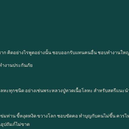
นฝ่าซาก คิดอย่างไรพูดอย่างนั้น ชอบออกรับแทนคนอื่น ชอบทำงานใหญ่
 ทำงานประกันภัย
งเนื้อโลหะทุกชนิด อย่างเช่นพระหลวงปู่ทวดเนื้อโลหะ สำหรับสตรี
ักยกตนข่มท่าน ขี้หงุดหงิด ขวางโลก ชอบขัดคอ ทำบุญกับคนไม่ขึ้น คว
อุปถัมภ์ไม่ขาด