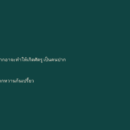
า ปากอาจะทำให้เกิดศัตรู เป็นคนปาก
ากหวานก้นเปรี้ยว