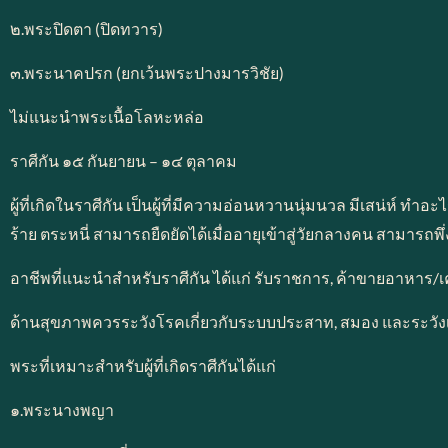
๒.พระปิดตา (ปิดทวาร)
๓.พระนาคปรก (ยกเว้นพระปางมารวิชัย)
ไม่แนะนำพระเนื้อโลหะหล่อ
ราศีกัน ๑๕ กันยายน – ๑๔ ตุลาคม
ผู้ที่เกิดในราศีกัน เป็นผู้ที่มีความอ่อนหวานนุ่มนวล มีเสน่ห์ ท
ร้าย ตระหนี่ สามารถยืดยัดได้เมื่ออายุเข้าสู่วัยกลางคน สามารถพ
อาชีพที่แนะนำสำหรับราศีกัน ได้แก่ รับราชการ, ค้าขายอาหาร/เค
ด้านสุขภาพควรระวังโรคเกี่ยวกับระบบประสาท, สมอง และระวังเรื
พระที่เหมาะสำหรับผู้ที่เกิดราศีกันได้แก่
๑.พระนางพญา