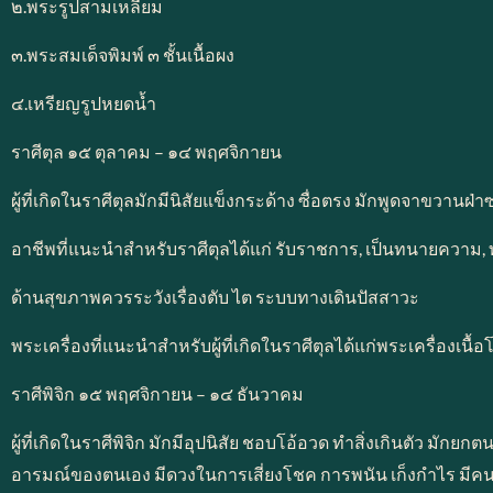
๒.พระรูปสามเหลี่ยม
๓.พระสมเด็จพิมพ์ ๓ ชั้นเนื้อผง
๔.เหรียญรูปหยดน้ำ
ราศีตุล ๑๕ ตุลาคม – ๑๔ พฤศจิกายน
ผู้ที่เกิดในราศีตุลมักมีนิสัยแข็งกระด้าง ซื่อตรง มักพูดจาขวา
อาชีพที่แนะนำสำหรับราศีตุลได้แก่ รับราชการ, เป็นทนายความ,
ด้านสุขภาพควรระวังเรื่องตับ ไต ระบบทางเดินปัสสาวะ
พระเครื่องที่แนะนำสำหรับผู้ที่เกิดในราศีตุลได้แก่พระเครื่อ
ราศีพิจิก ๑๕ พฤศจิกายน – ๑๔ ธันวาคม
ผู้ที่เกิดในราศีพิจิก มักมีอุปนิสัย ชอบโอ้อวด ทำสิ่งเกินตัว ม
อารมณ์ของตนเอง มีดวงในการเสี่ยงโชค การพนัน เก็งกำไร มีคน