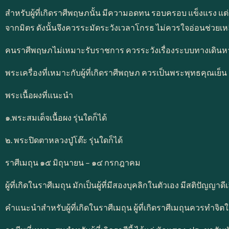
สำหรับผู้ที่เกิดราศีพฤษภนั้น มีความอดทน รอบครอบ แข็งแรง แต่ก็
จากมิตร ดังนั้นจึงควรระมัดระวังเวลาโกรธ ไม่ควรใจอ่อนช่วยเหล
คนราศีพฤษภไม่เหมาะรับราชการ ควรระวังเรื่องระบบทางเดิ
พระเครื่องที่เหมาะกับผู้ที่เกิดราศีพฤษภ ควรเป็นพระพุทธคุณเย็น 
พระเนื้อผงที่แนะนำ
๑.พระสมเด็จเนื้อผง รุ่นใดก็ได้
๒. พระปิดตาหลวงปู่โต๊ะ รุ่นใดก็ได้
ราศีเมถุน ๑๕ มิถุนายน – ๑๔ กรกฎาคม
ผู้ที่เกิดในราศีเมถุน มักเป็นผู้ที่มีสองบุคลิกในตัวเอง มีสติปัญญ
คำแนะนำสำหรับผู้ที่เกิดในราศีเมถุน ผู้ที่เกิดราศีเมถุนควรทำจ