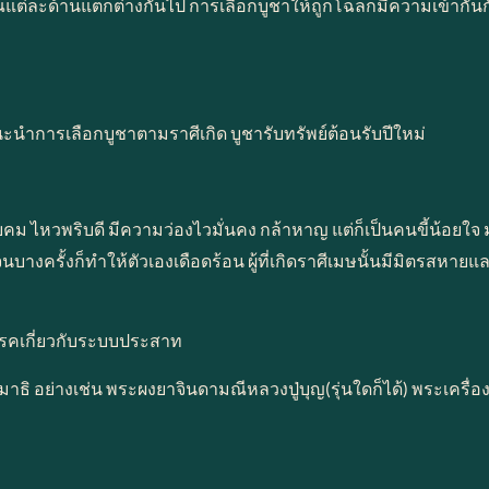
คุณแต่ละด้านแตกต่างกันไป การเลือกบูชาให้ถูกโฉลกมีความเข้ากันกับตั
นำการเลือกบูชาตามราศีเกิด บูชารับทรัพย์ต้อนรับปีใหม่
ฉียบคม ไหวพริบดี มีความว่องไวมั่นคง กล้าหาญ แต่ก็เป็นคนขี้น้อยใ
างครั้งก็ทำให้ตัวเองเดือดร้อน ผู้ที่เกิดราศีเมษนั้นมีมิตรสหายแล
ะโรคเกี่ยวกับระบบประสาท
 อย่างเช่น พระผงยาจินดามณีหลวงปู่บุญ(รุ่นใดก็ได้) พระเครื่อง