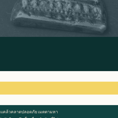
คลาภ แคล้วคลาดปลอดภัย เมตตามหา