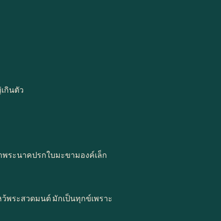
เกินตัว
แนะนำพระนาคปรกใบมะขามองค์เล็ก
รไหว้พระสวดมนต์ มักเป็นทุกข์เพราะ