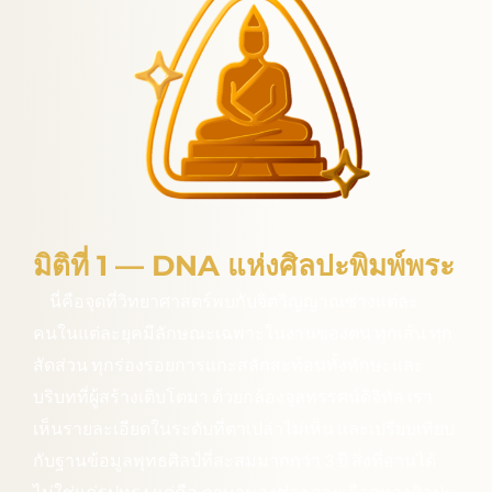
มิติที่ 1 — DNA แห่งศิลปะพิมพ์พระ
นี่คือจุดที่วิทยาศาสตร์พบกับจิตวิญญาณ
ช่างแต่ละ
คนในแต่ละยุคมีลักษณะเฉพาะในงานของตน ทุกเส้น ทุก
สัดส่วน ทุกร่องรอยการแกะสลักสะท้อนทั้งทักษะและ
บริบทที่ผู้สร้างเติบโตมา ด้วยกล้องจุลทรรศน์ดิจิทัล เรา
เห็นรายละเอียดในระดับที่ตาเปล่าไม่เห็น และเปรียบเทียบ
กับฐานข้อมูลพุทธศิลป์ที่สะสมมากกว่า 3 ปี สิ่งที่อ่านได้
ไม่ใช่แค่รูปทรง แต่คือ ภาษาของช่าง สายเลือดทางศิลปะ