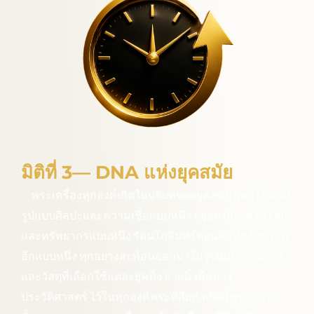
มิติที่ 3— DNA แห่งยุคสมัย
พระเครื่องทุกองค์เกิดในบริบทของยุคสมัย ยุคสุโขทัยมี
รูปแบบศิลปะและความเชื่อแบบหนึ่ง อยุธยามีเทคโนโลยี
และทรัพยากรแบบหนึ่ง รัตนโกสินทร์ตอนต้นมีนวัตกรรม
อีกแบบหนึ่ง ทุกอย่างสะท้อนออกมาในรูปแบบการสร้าง
และวัสดุที่เลือกใช้แต่ละยุคทิ้ง ลายนิ้วมือทาง
ประวัติศาสตร์ ไว้ในทุกองค์พระที่ถือกำเนิดในช่วงเวลา