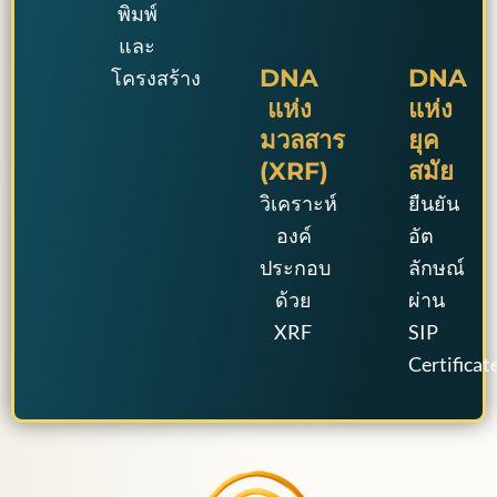
พิมพ์
และ
DNA
DNA
โครงสร้าง
แห่ง
แห่ง
มวลสาร
ยุค
(XRF)
สมัย
วิเคราะห์
ยืนยัน
องค์
อัต
ประกอบ
ลักษณ์
ด้วย
ผ่าน
XRF
SIP
Certificat