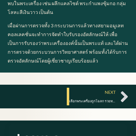
พบในพระเครื่อง เช่น ผลึกแคลไซต์ พระกำแพงซุ้มกอ กลุ่ม
โลหะสีเงินวาว เป็นต้น
เมื่อผ่านการตรวจทั้ง 3 กระบวนการแล้วทางสยามอมูเลท
คอลเลคชั่นจะทำการจัดทำใบรับรองอัตลักษณ์ให้ เพื่อ
เป็นการรับรองว่าพระเครื่ององค์นั้นเป็นพระแท้ และได้ผ่าน
การตรวจด้วยกระบวนการวิทยาศาสตร์ พร้อมทั้งได้ร้บการ
ตรวจอัตลักษณ์โดยผู้เชี่ยวชาญเรียบร้อยแล้ว
Ne
NEXT
เลือกพระเครื่องถูกโฉลก รวยทรัพย์รับปีใหม่