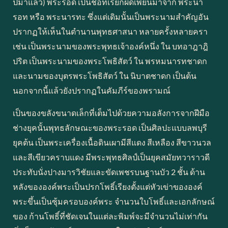
ปีมาแล้ว) พระรอด เป็นชื่อที่เรียกผิดเพี้ยนมาจาก พระนา
รอท หรือ พระนารทะ ซึ่งแต่เดิมนั้นเป็นพระนามสำคัญอัน
ปรากฏให้เห็นในตำนานพุทธศาสนา หลายครั้งหลายครา
เช่น เป็นพระนามของพระพุทธเจ้าองค์หนึ่ง ใน บทอาฎาฎิ
ปริต เป็นพระนามของพระโพธิสัตว์ ใน พรหมนารทชาดก
และนามของบุตรพระโพธิสัตว์ ใน นิบาตชาดก เป็นต้น
นอกจากนี้แล้วยังปรากฏในคัมภีร์ของพรามณ์
เป็นของขลังขนาดเล็กที่เต็มไปด้วยความอลังการจากฝีมือ
ช่างยุคนั้นพุทธลักษณะของพระรอด เป็นศิลปะแบบลพบุรี
ยุคต้น เป็นพระเครื่องเนื้อดินเผามีสีแดง สีเหลือง สีขาวนวล
และสีเขียวคราบแดง มีพระพุทธศิลป์เป็นยุคสมัยทวาราวดี
ประทับนั่งปางมารวิชัยและขัดเพชรบนฐานบัว 2 ชั้น ด้าน
หลังขององค์พระเป็นปรกโพธิ์เรียงตั้งแต่หัวเข่าขององค์
พระขึ้นเป็นซุ้มครอบองค์พระ จำนวนใบโพธิ์และเอกลักษณ์
ของ ก้านโพธิ์ที่ชัดเจนในแต่ละพิมพ์จะมีจำนวนไม่เท่ากัน