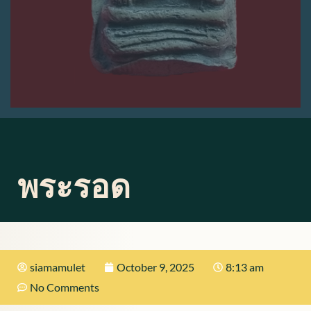
พระรอด
siamamulet
October 9, 2025
8:13 am
No Comments