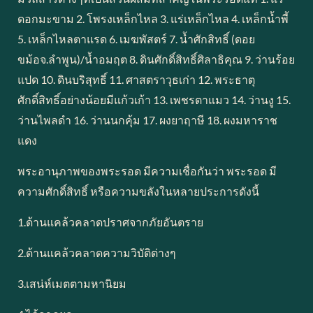
ดอกมะขาม 2. โพรงเหล็กไหล 3. แร่เหล็กไหล 4. เหล็กน้ำพี้
5. เหล็กไหลตาแรด 6. เมฆพัสตร์ 7. น้ำศักสิทธิ์ (ดอย
ขม้อจ.ลำพูน)/น้ำอมฤต 8. ดินศักดิ์สิทธิ์ศิลาธิคุณ 9. ว่านร้อย
แปด 10. ดินบริสุทธิ์ 11. ศาสตราวุธเก่า 12. พระธาตุ
ศักดิ์สิทธิ์อย่างน้อยมีแก้วเก้า 13. เพชรตาแมว 14. ว่านงู 15.
ว่านไพลดำ 16. ว่านนกคุ้ม 17. ผงยาฤาษี 18. ผงมหาราช
แดง
พระอานุภาพของพระรอด มีความเชื่อกันว่า พระรอด มี
ความศักดิ์สิทธิ์ หรือความขลังในหลายประการดังนี้
1.ด้านแคล้วคลาดปราศจากภัยอันตราย
2.ด้านแคล้วคลาดความวิบัติต่างๆ
3.เสน่ห์เมตตามหานิยม