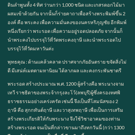
ดินลำพูนทั้ง 4 ทิศ ว่านกว่า 1,000 ชนิด และเกสรดอกไม้มา
ผสมเข้าด้วยกัน จากนั้นก็ร่ายคาถาเพื่อสร้างพระพิมพ์ขึ้น 2
องค์ คือ พระคง เพื่อความมั่นคงของนครหริภุญชัย อีกพิมพ์
หนึ่งเรียกว่า พระรอด เพื่อความอยู่รอดปลอดภัย จากนั้นก็
นำพระคงไปบรรจุไว้ที่วัดพระคงฤาษี และนำพระรอดไป
บรรจุไว้ที่วัดมหาวันค่ะ
พุทธคุณ : ด้านแคล้วคลาด ปราศจากภัยอันตราย ขจัดสิ่งไม่
ดี มีเสน่ห์เมตตามหานิยม ได้ลาภผล และคงกระพันชาตรี
พระรอด สร้างประมาณ พ.ศ. 1200 ผู้สร้างคือ พระนางจาม
เทวี ราชธิดาของพระจ้ากรุงละโว้(ลพบุรี)ผู้ซึ่งครองทศพิ
ธราชธรรมอย่างเคร่งครัด เช่นนี้ จึงเป็นที่โสมนัสของ 2
ฤาษี คือ สุกกทันต์ฤาษี และวาสุเทพฤาษี เพื่อเป็นการเสริม
สร้างพระเกียรติให้กับพระนาง จึงใช้วิชาอาคมของท่าน
สร้างพระรอด จนเป็นที่กล่าวขานมาถึงทกวันนี้ (กว่า 1300