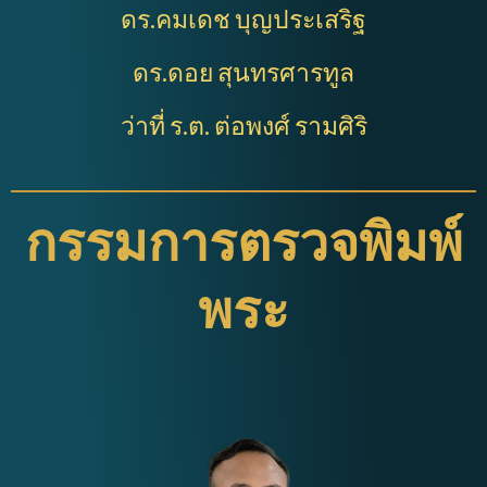
ดร.คมเดช บุญประเสริฐ
ดร.ดอย สุนทรศารทูล
ว่าที่ ร.ต. ต่อพงศ์ รามศิริ
กรรมการตรวจพิมพ์
พระ