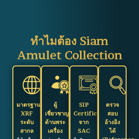
ทำไมต้อง Siam
Amulet Collection
มาตรฐาน
ผู้
SIP
ตรวจ
XRF
เชี่ยวชาญ
Certificate
สอบ
ระดับ
ด้านพระ
จาก
อ้างอิง
สากล
เครื่อง
SAC
ได้