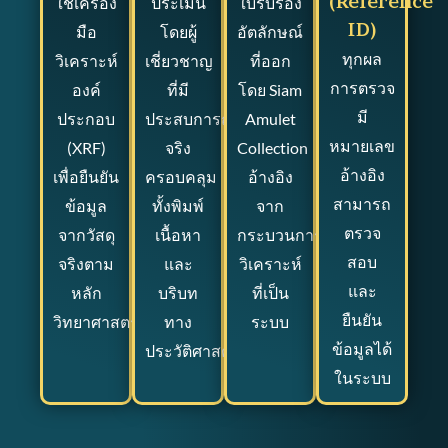
(Reference
ใช้เครื่อง
ประเมิน
ใบรับรอง
ID)
มือ
โดยผู้
อัตลักษณ์
ทุกผล
วิเคราะห์
เชี่ยวชาญ
ที่ออก
การตรวจ
องค์
ที่มี
โดย Siam
มี
ประกอบ
ประสบการณ์
Amulet
หมายเลข
(XRF)
จริง
Collection
อ้างอิง
เพื่อยืนยัน
ครอบคลุม
อ้างอิง
สามารถ
ข้อมูล
ทั้งพิมพ์
จาก
ตรวจ
จากวัสดุ
เนื้อหา
กระบวนการ
สอบ
จริงตาม
และ
วิเคราะห์
และ
หลัก
บริบท
ที่เป็น
ยืนยัน
วิทยาศาสตร์
ทาง
ระบบ
ข้อมูลได้
ประวัติศาสตร์
ในระบบ