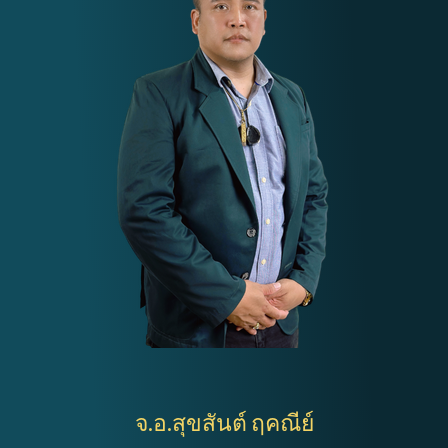
จ.อ.สุขสันต์ ฤคณีย์