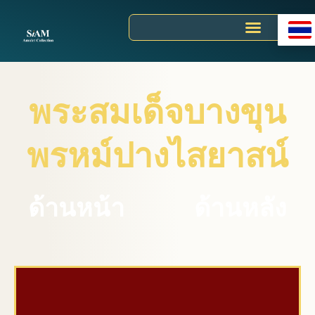
Skip
to
content
พระสมเด็จบางขุน
พรหม์ปางไสยาสน์
ด้านหน้า
ด้านหลัง