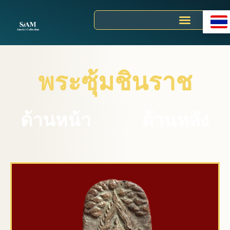
Skip
to
content
พระซุ้มชินราช
ด้านหน้า
ด้านหลัง